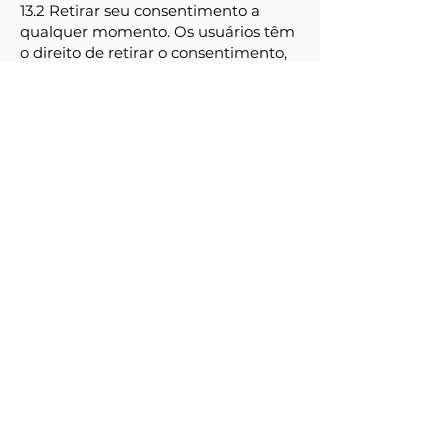
13.2 Retirar seu consentimento a
qualquer momento. Os usuários têm
o direito de retirar o consentimento,
desde que tenham dado seu
consentimento para o
processamento de seus dados
pessoais.
13.3 Opor-se ao processamento de
seus dados. Os usuários têm o direito
de se opor ao processamento de seus
dados se o processamento for
realizado em uma base legal que não
seja o consentimento. Mais detalhes
são fornecidos na seção dedicada
abaixo. Acessar seus dados. Os
usuários têm o direito de saber se os
Dados estão sendo processados pelo
Proprietário, obter informações sobre
determinados aspectos do
processamento e obter uma cópia do
processamento de Dados em