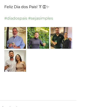
Feliz Dia dos Pais! 👔👏✨
#diadospais
#sejasimples