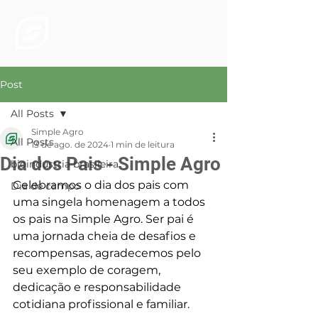
Post
All Posts
Simple Agro
All Posts
13 de ago. de 2024
1 min de leitura
Dia dos Pais - Simple Agro
bioindústria brasileira
Celebramos o dia dos pais com 
Dia de campo
uma singela homenagem a todos 
os pais na Simple Agro. Ser pai é 
uma jornada cheia de desafios e 
recompensas, agradecemos pelo 
seu exemplo de coragem, 
dedicação e responsabilidade 
cotidiana profissional e familiar.