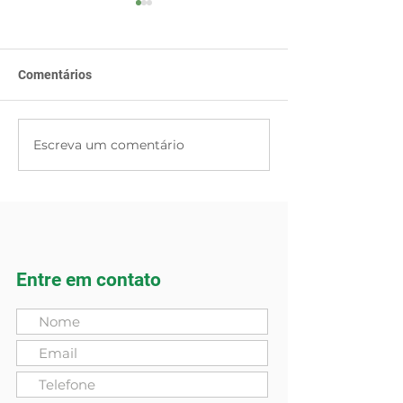
Comentários
Dia da Soja IGA
Escreva um comentário
Fazendas Reuni
Baumgart é rec
como um dos me
lugares para se 
Entre em contato