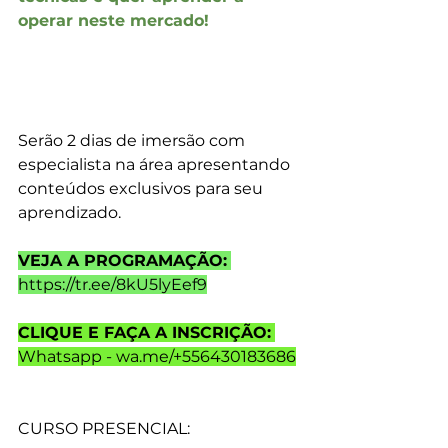
operar neste mercado! 
Serão 2 dias de imersão com 
especialista na área apresentando 
conteúdos exclusivos para seu 
aprendizad
o.
VEJA A PROGRAMAÇÃO:
https://tr.ee/8kU5lyEef9
CLIQUE E FAÇA A INSCRIÇÃO:
Whatsapp - 
wa.me/+556430183686
CURSO PRESENCIAL: