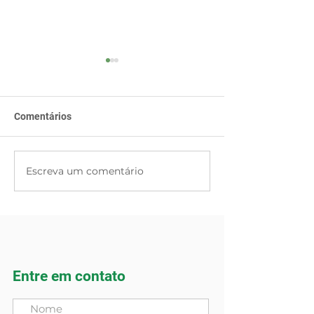
Comentários
Dia da Soja IGA
Escreva um comentário
Fazendas Reuni
Baumgart é rec
como um dos me
lugares para se 
Entre em contato