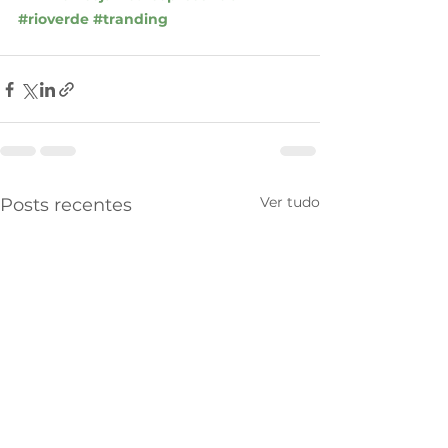
#riove
rde 
#tranding
Ver tudo
Posts recentes