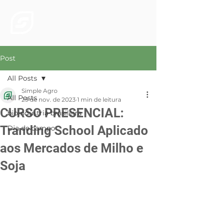
Post
All Posts
Simple Agro
All Posts
29 de nov. de 2023
1 min de leitura
CURSO PRESENCIAL:
bioindústria brasileira
Tranding School Aplicado
Dia de campo
aos Mercados de Milho e
Soja