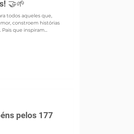
s! 🤝🌱
a todos aqueles que,
amor, constroem histórias
Pais que inspiram...
béns pelos 177