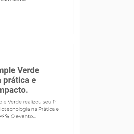
mple Verde
 prática e
impacto.
le Verde realizou seu 1º
otecnologia na Prática e
🌱🚀 O evento...