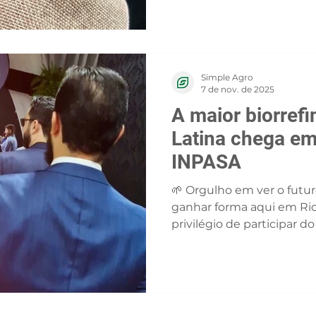
Seguimos conectados ao 
mais estratégia e inovaçã
#DiaDaSoj
Simple Agro
7 de nov. de 2025
A maior biorrefi
Latina chega em
INPASA
🌱 Orgulho em ver o futur
ganhar forma aqui em Rio Verde!
privilégio de participar d
lançamento da pedra fun
maior biorrefinaria da Amé
produtora de etanol de mi
instalando uma nova uni
(GO). 🚀 A Simple Agro ce