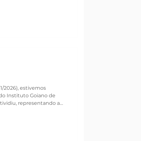
01/2026), estivemos
do Instituto Goiano de
tividiu, representando a
ia de muito aprendizado,
conexão com o que há de
mpanhando de perto novos
s e tendências que
produtividade no campo.