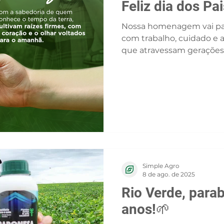
Feliz dia dos Pai
Nossa homenagem vai par
com trabalho, cuidado e 
que atravessam gerações. 
Simple Agro
8 de ago. de 2025
Rio Verde, para
anos!🌱