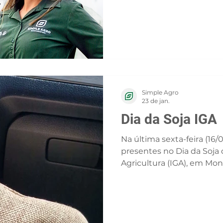
Simple Agro
23 de jan.
Dia da Soja IGA
Na última sexta-feira (16/
presentes no Dia da Soja 
Agricultura (IGA), em Mon
Simple Agro. 🌱 Foi um d
troca de experiências e 
mais atual no agro, aco
lançamentos de semente
impactam diretamente a 