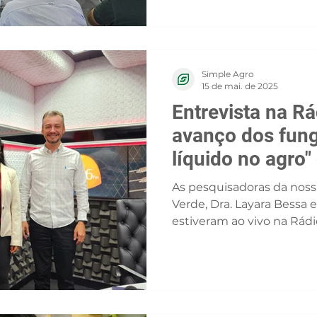
Simple Agro
15 de mai. de 2025
Entrevista na R
avanço dos fun
líquido no agro
pesquisadoras d
As pesquisadoras da noss
Verde, Dra. Layara Bessa e
estiveram ao vivo na Rádi