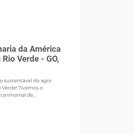
conhecimento para levar
o aos produtores. 🚜✨
naria da América
 Rio Verde - GO,
o sustentável do agro
 Tivemos o
o cerimonial de
damental da Inpasa, a
rica Latina, e maior
lho do Brasil, que está
dade aqui em Rio Verde
lebra esse avanço e