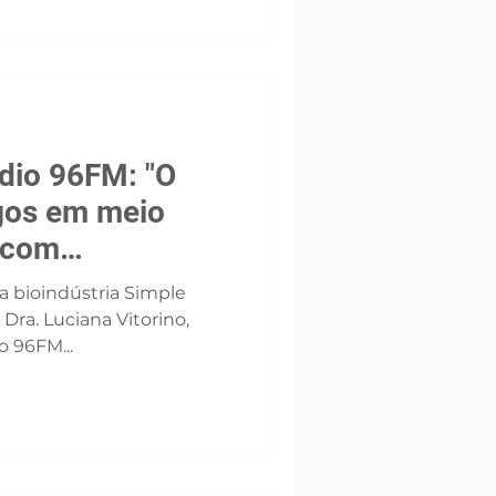
ádio 96FM: "O
gos em meio
" com
a Simple Verde
a bioindústria Simple
 Dra. Luciana Vitorino,
o 96FM...