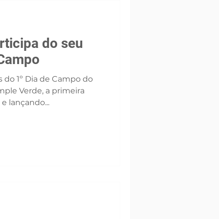
e impulsiona o
egócio brasileiro. 🌱
impleAgro #Agrone
rticipa do seu
 Campo
s do 1º Dia de Campo do
mple Verde, a primeira
 e lançando...